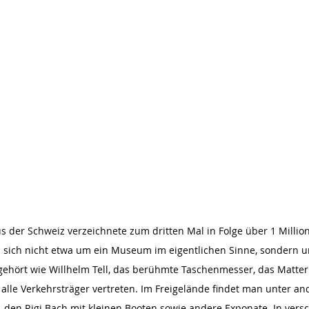
 der Schweiz verzeichnete zum dritten Mal in Folge über 1 Million 
 sich nicht etwa um ein Museum im eigentlichen Sinne, sondern um
gehört wie Willhelm Tell, das berühmte Taschenmesser, das Matter
 alle Verkehrsträger vertreten. Im Freigelände findet man unter a
, den Rigi Bach mit kleinen Booten sowie andere Exponate. In vers