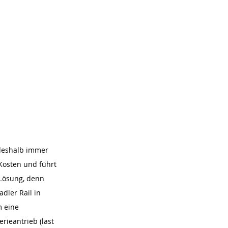
deshalb immer 
 Kosten und führt 
 Lösung, denn 
dler Rail in 
 eine 
ieantrieb (last 