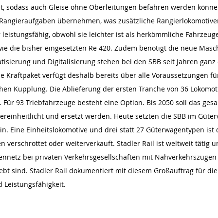
et, sodass auch Gleise ohne Oberleitungen befahren werden könn
Rangieraufgaben übernehmen, was zusätzliche Rangierlokomotiven
 leistungsfähig, obwohl sie leichter ist als herkömmliche Fahrzeuge
wie die bisher eingesetzten Re 420. Zudem benötigt die neue Masch
isierung und Digitalisierung stehen bei den SBB seit Jahren ganz
e Kraftpaket verfügt deshalb bereits über alle Voraussetzungen fü
chen Kupplung. Die Ablieferung der ersten Tranche von 36 Lokomoti
Für 93 Triebfahrzeuge besteht eine Option. Bis 2050 soll das gesa
ereinheitlicht und ersetzt werden. Heute setzten die SBB im Güter
n. Eine Einheitslokomotive und drei statt 27 Güterwagentypen ist d
 verschrottet oder weiterverkauft. Stadler Rail ist weltweit tätig
ennetz bei privaten Verkehrsgesellschaften mit Nahverkehrszügen v
ebt sind. Stadler Rail dokumentiert mit diesem Großauftrag für di
d Leistungsfähigkeit.