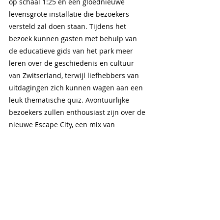
op schaal 1:25 en een gloednieuwe 
levensgrote installatie die bezoekers 
versteld zal doen staan. Tijdens het 
bezoek kunnen gasten met behulp van 
de educatieve gids van het park meer 
leren over de geschiedenis en cultuur 
van Zwitserland, terwijl liefhebbers van 
uitdagingen zich kunnen wagen aan een 
leuk thematische quiz. Avontuurlijke 
bezoekers zullen enthousiast zijn over de 
nieuwe Escape City, een mix van 
speurtocht en logicaspel.
Swissminiatur is eenvoudig en 
comfortabel te bereiken dankzij de 
uitstekende verbindingen met het 
openbaar vervoer. Het park ligt op 
slechts een paar minuten lopen van 