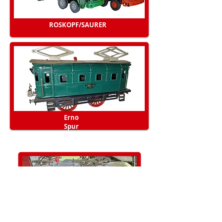
ROSKOPF/SAURER
Erno
Spur
0