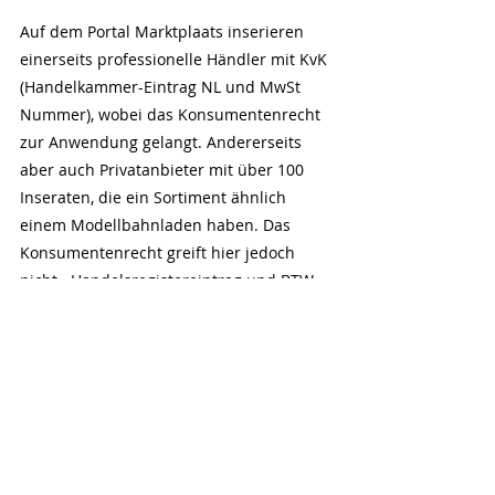
Auf dem Portal Marktplaats inserieren 
einerseits professionelle Händler mit KvK 
(Handelkammer-Eintrag NL und MwSt 
Nummer), wobei das Konsumentenrecht 
zur Anwendung gelangt. Andererseits 
aber auch Privatanbieter mit über 100 
Inseraten, die ein Sortiment ähnlich 
einem Modellbahnladen haben. Das 
Konsumentenrecht greift hier jedoch 
nicht.  Handelsregistereintrag und BTW 
Nummer: Ebenfalls Fehlanzeige! Der 
Schreibende hat kürzlich bei einem 
Hobby Händler eine Märklin 3425 Kittel 
Lok erworben. Die Frage ob die Lok 
getestet sei, bejahte der Verkäufer. 
Einmal auf dem Gleis, bewegte sich das 
Ding keinen Zentimeter. Für 110 Euro ein 