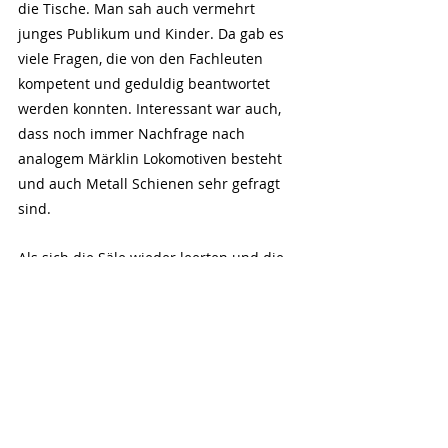
die Tische. Man sah auch vermehrt 
junges Publikum und Kinder. Da gab es 
viele Fragen, die von den Fachleuten 
kompetent und geduldig beantwortet 
werden konnten. Interessant war auch, 
dass noch immer Nachfrage nach 
analogem Märklin Lokomotiven besteht 
und auch Metall Schienen sehr gefragt 
sind. 
Als sich die Säle wieder leerten und die 
Veranstaltung um 14.15 Uhr ihr Ende 
fand, sah man überall zufriedene 
Gesichter. Das war einmal mehr Joure 
wie es leibt und lebt, eine Börse mit 
Tradition und Substanz, obwohl einige 
Anbieter nicht mehr mit dabei waren 
und sich für einen neuen Organisator 